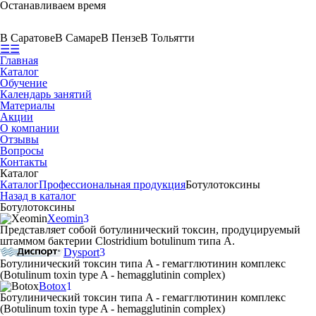
Останавливаем время
В Саратове
В Самаре
В Пензе
В Тольятти
☰
☰
Главная
Каталог
Обучение
Календарь занятий
Материалы
Акции
О компании
Отзывы
Вопросы
Контакты
Каталог
Каталог
Профессиональная продукция
Ботулотоксины
Назад в каталог
Ботулотоксины
Xeomin
3
Представляет собой ботулинический токсин,
продуцируемый
штаммом бактерии Clostridium botulinum типа А.
Dysport
3
Ботулинический токсин типа A - гемагглютинин комплекс
(Botulinum toxin type A - hemagglutinin complex)
Botox
1
Ботулинический токсин типа A - гемагглютинин комплекс
(Botulinum toxin type A - hemagglutinin complex)