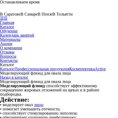
Останавливаем время
В Саратове
В Самаре
В Пензе
В Тольятти
☰
☰
Главная
Каталог
Обучение
Календарь занятий
Материалы
Акции
О компании
Отзывы
Вопросы
Контакты
Каталог
Каталог
Профессиональная продукция
Космецевтика
Active
Моделирующий флюид для овала лица
Назад в каталог
Моделирующий флюид для овала лица
Моделирующий флюид
способствует эффективному
сокращению жировых отложений на щеках и в районе
подбородка.
Действие:
• моделирует овал
лица
;
• помогает уменьшить отечность;
• способствует стимулированию липолиза;
• обеспечивает улучшение лимфодренажа;