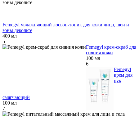
Femegyl увлажняющий лосьон-тоник для кожи лица, шеи и
зоны декольте
400 мл
5
Femegyl крем-скраб для
сияния кожи
100 мл
6
Femegyl
крем для
рук
смягчающий
100 мл
7