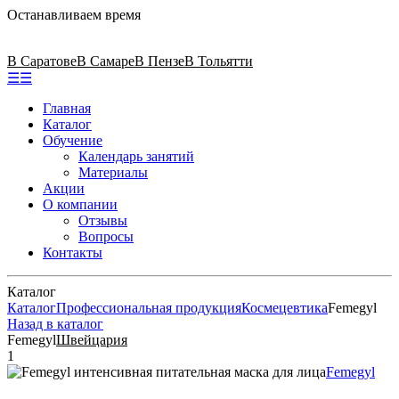
Останавливаем время
В Саратове
В Самаре
В Пензе
В Тольятти
☰
☰
Главная
Каталог
Обучение
Календарь занятий
Материалы
Акции
О компании
Отзывы
Вопросы
Контакты
Каталог
Каталог
Профессиональная продукция
Космецевтика
Femegyl
Назад в каталог
Femegyl
Швейцария
1
Femegyl