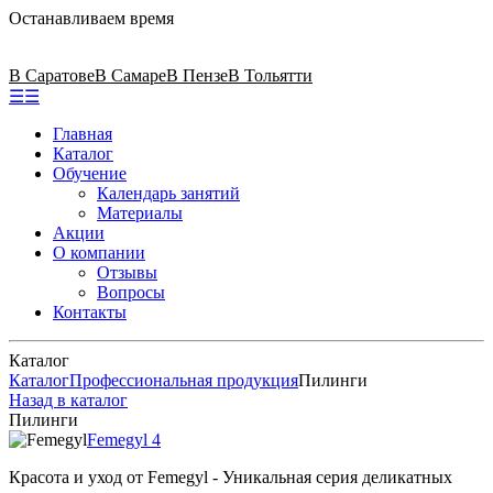
Останавливаем время
В Саратове
В Самаре
В Пензе
В Тольятти
☰
☰
Главная
Каталог
Обучение
Календарь занятий
Материалы
Акции
О компании
Отзывы
Вопросы
Контакты
Каталог
Каталог
Профессиональная продукция
Пилинги
Назад в каталог
Пилинги
Femegyl
4
Красота и уход от Femegyl - Уникальная серия деликатных